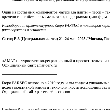
Один из составных компонентов материала плиты – песок – та
времени и неизбежность смены эпох, подчеркивая трансформа
Коллаборация архитектурного бюро PARSEC и новаторов кера
растворяется в вечности.
Стенд Е-8 (Центральная аллея) 21–24 мая 2025 / Москва, Гос
«АМАР» – туристическо-рекреационный и просветительский к
Официальный сайт: amar-park.ru
——————————————
Бюро PARSEC основано в 2019 году, и мы создаем уникальные 
полета креативной мысли и технологичности воплощения заду
Официальный сайт: parsec-architects.com
——————————————
Laminam Rus – российское производство крупноформатных ке