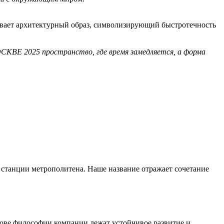
рывает архитектурный образ, символизирующий быстротечность
КВЕ 2025 пространство, где время замедляется, а форма
 станции метрополитена. Наше название отражает сочетание
ове философии компании лежат устойчивое развитие и