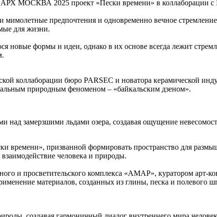
е АРХ МОСКВА 2025 проект «Пески времени» в коллаборации с
ши мимолетные предпочтения и одновременно вечное стремление 
имые для жизни.
я новые формы и идеи, однако в их основе всегда лежит стремл
м.
еской коллаборации бюро PARSEC и новатора керамической инд
икальным природным феноменом – «байкальским дзеном».
ми над замерзшими льдами озера, создавая ощущение невесомост
ески времени», призванной формировать пространство для разм
 взаимодействие человека и природы.
нного и просветительского комплекса «АМАР», куратором арт-ко
рименение материалов, созданных из глины, песка и полевого 
рироды, создавая гармоничный диалог внутреннего мира челов