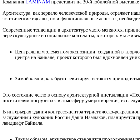
Компания
LAMINAM
представит на 30-й юбилейной выставк
Архитектура, как зеркало человеческой природы, отражает на
эстетические идеалы, но и функциональные аспекты, необход
Современные тенденции в архитектуре часто меняются, привнос
через культурные и социальные контексты, в которых мы живе
Центральным элементом экспозиции, созданной в творч
центра на Байкале, проект которого был вдохновлен ун
Зимой камни, как будто левитируя, остаются приподняты
Это состояние легло в основу архитектурной инсталляции «П
посетителям погрузиться в атмосферу умиротворения, исследуя
В интерьерах здания конгресс-центра туристическо-рекреацио
заслуженный художник России Даши Намдаков, планируется п
ландшафт Байкала.
Таким образом, архитектура становится продолжением п