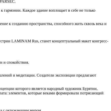
 PARSEC.
к гармонии. Каждое здание воплощает в себе не только
ение к созданию пространства, способного жить сквозь века и
устрии LAMINAM Rus, станет концептуальный макет конгресс-
и и спокойствия.
ышлений и медитации. Создатели экспозиции предлагают
нцепции которого является народный художник Бурятии,
шпата: элементов, которые веками формировали потрясающий
ека с окружающим миром.