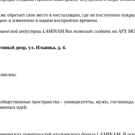
кже обретает свое место в инсталляции, где он постепенно пок
цию и изменение в нашем восприятии времени.
мической индустрии LAMINAM Rus позволит создать на АРХ МОС
тиный двор, ул. Ильинка, д. 4.
омплекс
общественные пространства – университеты, музеи, гостиницы,
манных идей.
рамических поверхностей итальянского бренда LAMINAM. В осн