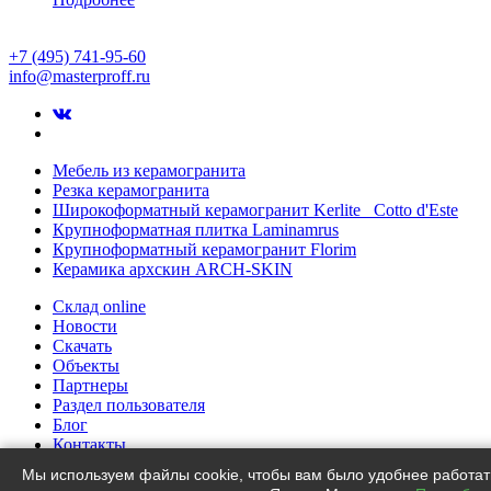
+7 (495) 741-95-60
info@masterproff.ru
Мебель из керамогранита
Резка керамогранита
Широкоформатный керамогранит Kerlite Cotto d'Este
Крупноформатная плитка Laminamrus
Крупноформатный керамогранит Florim
Керамика архскин ARCH-SKIN
Склад online
Новости
Скачать
Объекты
Партнеры
Раздел пользователя
Блог
Контакты
Словарь
Мы используем файлы cookie, чтобы вам было удобнее работать