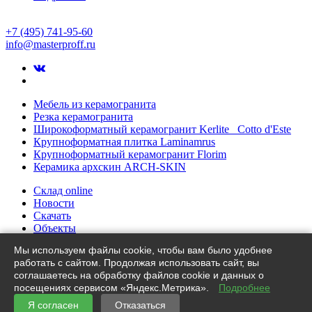
+7 (495) 741-95-60
info@masterproff.ru
Мебель из керамогранита
Резка керамогранита
Широкоформатный керамогранит Kerlite Cotto d'Este
Крупноформатная плитка Laminamrus
Крупноформатный керамогранит Florim
Керамика архскин ARCH-SKIN
Склад online
Новости
Скачать
Объекты
Партнеры
Мы используем файлы cookie, чтобы вам было удобнее
Раздел пользователя
работать с сайтом. Продолжая использовать сайт, вы
Блог
соглашаетесь на обработку файлов cookie и данных о
Контакты
посещениях сервисом «Яндекс.Метрика».
Подробнее
Словарь
Я согласен
Отказаться