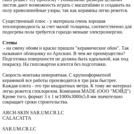
листов дают возможность играть с масштабами и создавать на
полу криволинейные узоры, так как керамика легко режется.
Существенный плюс - у материала очень хорошая
теплопроводность за счет малой толщины, соответственно для
подогрева пола требуется гораздо меньше электроэнергии.
Стены
- на смену обоям и краске пришли "керамические обои". Так
называют облицовку из Архскин. В чем же преимущество?
Подготовка поверхности не должна быть идеальной, как под
покраску. На гипсокартон клеится без подготовки.
Скорость монтажа невероятная. С крупноформатной
керамикой все работы производятся в три раза быстрее.
Каждая плита - это три квадратных метра. К тому же материал
легко режется стеклорезом. Компания MADE (ООО "МЭЙД")
Кроме того, формат 3 х 1 м/1000x3000x5.8 мм значительно
сокращает сроки строительства.
ARCH-SKIN SAR.UM.CR.LC
CALACATTA
SAR.UM.CR.LC