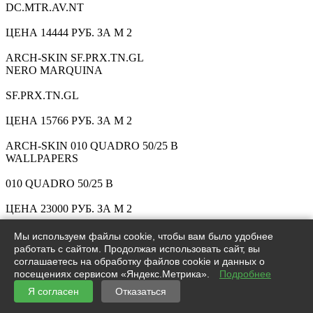
DC.MTR.AV.NT
ЦЕНА 14444 РУБ. ЗА М 2
ARCH-SKIN SF.PRX.TN.GL
NERO MARQUINA
SF.PRX.TN.GL
ЦЕНА 15766 РУБ. ЗА М 2
ARCH-SKIN 010 QUADRO 50/25 B
WALLPAPERS
010 QUADRO 50/25 B
ЦЕНА 23000 РУБ. ЗА М 2
ARCH-SKIN DS.WH.LG.NT
Мы используем файлы cookie, чтобы вам было удобнее
DIAMOND
работать с сайтом. Продолжая использовать сайт, вы
соглашаетесь на обработку файлов cookie и данных о
DS.WH.LG.NT
посещениях сервисом «Яндекс.Метрика».
Подробнее
Я согласен
Отказаться
ЦЕНА 1628 РУБ. ЗА ШТ