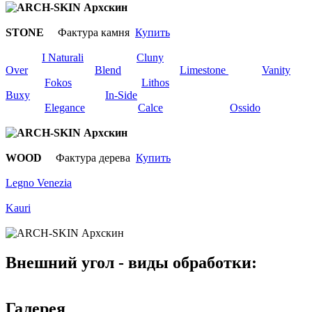
STONE
Фактура камня
Купить
I Naturali
Cluny
Over
Blend
Limestone
Vanity
Fokos
Lithos
Buxy
In-Side
Elegance
Calce
Ossido
WOOD
Фактура дерева
Купить
Legno Venezia
Kauri
Внешний угол - виды обработки:
Галерея