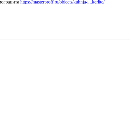
амогранита
https://masterproff.ru/objects/kuhnja-i...kerlite/