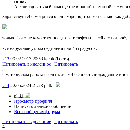
roma:
А если сделать всё помещение в одной цветовой гамме из 
Здравствуйте! Смотрится очень хорошо, только не знаю как доб
только фото не качественное ,т.к. с телефона.....сейчас попробу
все наружные углы,соединения на 45 градусов.
#13
09.02.2017 20:58
kerak
(Гость)
Цитировать выделенное
|
Цитировать
3
с материалом работать очень легко! если есть подходящие инст
#14
22.05.2024 21:23
plitkin
plitkin
Просмотр профиля
Написать личное сообщение
Все сообщения форума
Цитировать выделенное
|
Цитировать
4